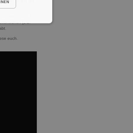
iner WG gelebt hat
HNEN
ner usw. Wenn ihr
fentlichen (z.B.
abt.
iese euch.