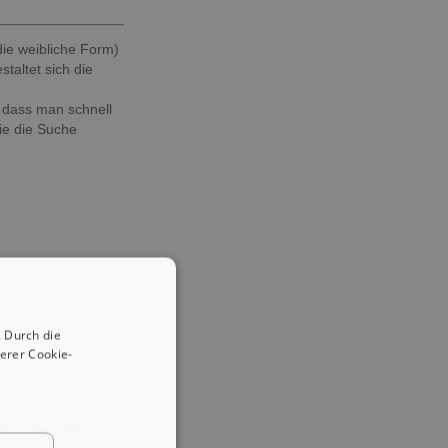
die weibliche Form)
taltet sich die
 dass man schnell
ie die Suche
 Durch die
erer Cookie-
uch wären. Dann