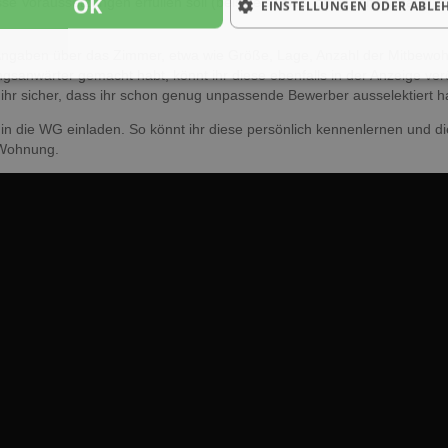
OK
 Voraussetzungen erfüllen soll (beispielsweise, ob er schon mal in e
EINSTELLUNGEN ODER ABLE
gaben über das Zimmer, etwa wie Größe, Lage, Anzahl der Mitbewoh
wärter gemacht habt, könnt ihr diese ebenfalls in der Anzeige veröf
ihr sicher, dass ihr schon genug unpassende Bewerber ausselektiert h
in die WG einladen. So könnt ihr diese persönlich kennenlernen und d
 Wohnung.