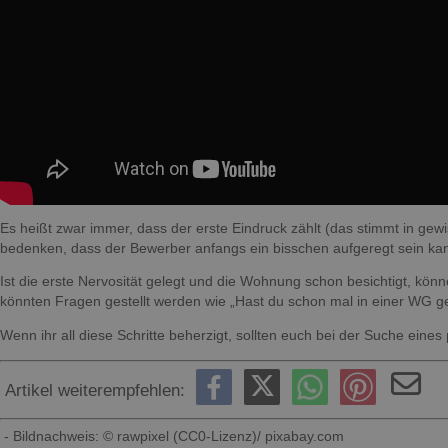
Es heißt zwar immer, dass der erste Eindruck zählt (das stimmt in gewis
bedenken, dass der Bewerber anfangs ein bisschen aufgeregt sein kan
Ist die erste Nervosität gelegt und die Wohnung schon besichtigt, kön
könnten Fragen gestellt werden wie „Hast du schon mal in einer WG g
Wenn ihr all diese Schritte beherzigt, sollten euch bei der Suche eine
Artikel weiterempfehlen:
- Bildnachweis: © rawpixel (CC0-Lizenz)/ pixabay.com