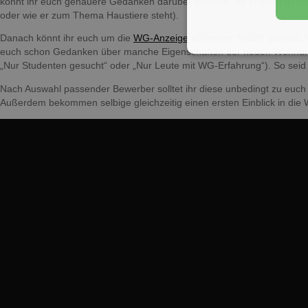
könnt ihr euch genauere Gedanken darüber machen, ob er auch gewisse
oder wie er zum Thema Haustiere steht).
Danach könnt ihr euch um die
WG-Anzeige
kümmern. Macht genaue An
euch schon Gedanken über manche Eigenschaften der neuen Wohnungsan
„Nur Studenten gesucht“ oder „Nur Leute mit WG-Erfahrung“). So seid 
Nach Auswahl passender Bewerber solltet ihr diese unbedingt zu euch 
Außerdem bekommen selbige gleichzeitig einen ersten Einblick in die