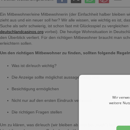
Ein Mitbewohner/eine Mitbewohnerin (der Einfachheit halber bleiben wi
zieht aus und ein neuer soll her? Wir alle wissen, wie wichtig es ist,
Suche als sehr schwierig, ist schon fast mit Glücksspiel zu vergleichen 
deutschlandcasinos.org
vorbei). Die heutige Wohnsituation in Deutschl
den Überblick verliert. Für den richtigen Mitbewohner braucht man sch
erleichtern sollen.
Um den richtigen Mitbewohner zu finden, sollten folgende Regel
Was ist dir/euch wichtig?
Die Anzeige sollte möglichst aussagekräftig sein
Besichtigung ermöglichen
Wir verwe
Nicht nur auf den ersten Eindruck verlassen
weitere Nut
Die richtigen Fragen stellen
Um zu klären, was dir/euch (wir bleiben ab jetzt bei „euch“) bei dem ne