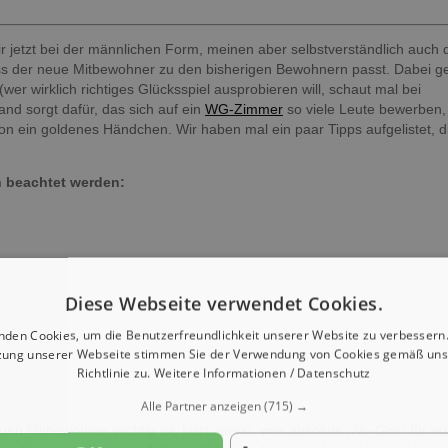
r jetzt bei der männlichen Form, meinen aber selbstverständlich auch 
 dass der neue Mitbewohner zu den bisherigen Bewohnern passt. Dabei ges
(wer wirklich richtiges Glücksspiel ausprobieren will, schaut mal bei
and sorgt dafür, das sich auf ein
WG-Zimmer
so viele Leute bewerben,
on ein goldenes Händchen. Wir haben mal ein paar Tipps aufgelistet, d
n beachtet werden:
Diese Webseite verwendet Cookies.
nden Cookies, um die Benutzerfreundlichkeit unserer Website zu verbessern.
zung unserer Webseite stimmen Sie der Verwendung von Cookies gemäß uns
Richtlinie zu.
Weitere Informationen / Datenschutz
Alle Partner anzeigen
(715) →
uen Mitbewohner wichtig ist, klärt zuerst, was absolute
„No-Gos“
für e