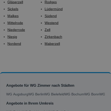
Gläserzell
Rodges
Sickels
Lüdermünd
Malkes
Südend
Mittelrode
Westend
Niederrode
Zell
Niesig
Zirkenbach
Nordend
Maberzell
Angebote für WG Zimmer nach Städten
WG Augsburg
WG Berlin
WG Bielefeld
WG Bochum
WG Bonn
WG Bra
Angebote in Ihrem Umkreis