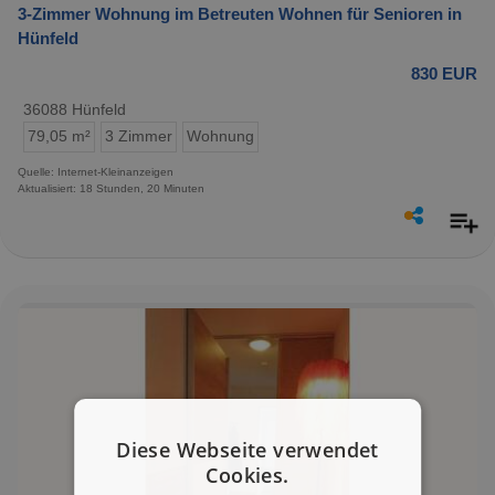
3-Zimmer Wohnung im Betreuten Wohnen für Senioren in
Hünfeld
830 EUR
36088 Hünfeld
79,05 m²
3 Zimmer
Wohnung
Quelle: Internet-Kleinanzeigen
Aktualisiert: 18 Stunden, 20 Minuten
Diese Webseite verwendet
Cookies.