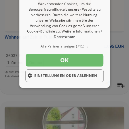
Wir verwenden Cookies, um die
Benutzerfreundlichkeit unserer Website zu
verbessern. Durch die weitere Nutzung
unserer Webseite stimmen Sie der
Verwendung von Cookies gemäß unserer
Cookie-Richtlinie zu.
Weitere Informationen /
Datenschutz
Wohnen auf Zeit in Fulda 1.095,00 €
Alle Partner anzeigen
(715) →
1.095 EUR
36037 Fulda
OK
1 Zimmer
Zimmer
Quelle: Immobilienscout24.de
EINSTELLUNGEN ODER ABLEHNEN
Aktualisiert: 23 Stunden, 49 Minuten