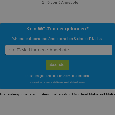
1 - 5 von 5 Angebote
Kein WG-Zimmer gefunden?
Wir senden dir gern neue Angebote zu Ihrer Suche per E-Mail zu:
Du kannst jederzeit diesen Service abmelden.
Mit dem Absenden werden die
Datenschutzrichtlinien
akzeptiert.
Frauenberg
Innenstadt
Ostend
Ziehers-Nord
Nordend
Maberzell
Malk