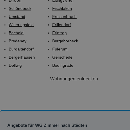
Dilldorf
Eltingviertel
Schönebeck
Fischlaken
Umstand
Freisenbruch
Witteringsfeld
Frillendorf
Bochold
Frintrop
Bredeney
Bergeborbeck
Burgaltendorf
Fulerum
Bergerhausen
Gerschede
Dellwig
Bedingrade
Wohnungen entdecken
Angebote für WG Zimmer nach Städten