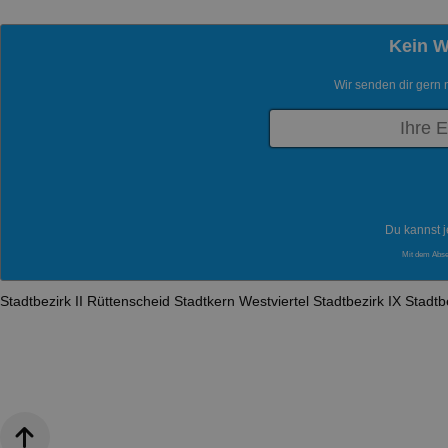
Kein 
Wir senden dir gern 
Du kannst j
Mit dem Abs
Stadtbezirk II
Rüttenscheid
Stadtkern
Westviertel
Stadtbezirk IX
Stadtbe