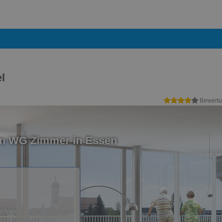
l
Bewertu
in WG Zimmer in Essen