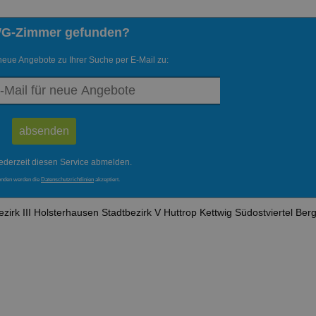
WG-Zimmer gefunden?
neue Angebote zu Ihrer Suche per E-Mail zu:
ederzeit diesen Service abmelden.
enden werden die
Datenschutzrichtlinien
akzeptiert.
zirk III
Holsterhausen
Stadtbezirk V
Huttrop
Kettwig
Südostviertel
Ber