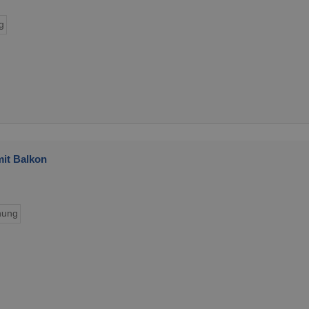
g
it Balkon
ung