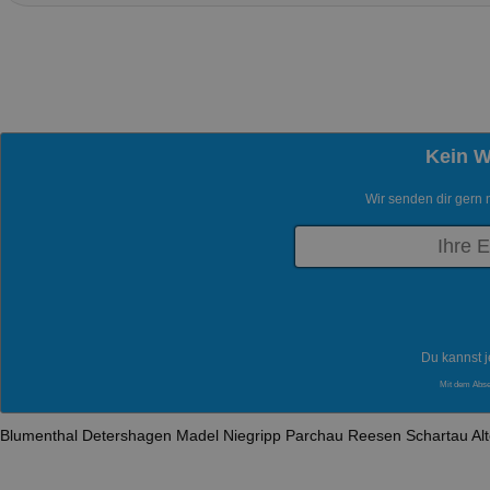
Kein 
Wir senden dir gern 
Du kannst j
Mit dem Abs
Blumenthal
Detershagen
Madel
Niegripp
Parchau
Reesen
Schartau
Al