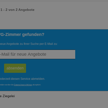
1 - 2 von 2 Angebote
WG-Zimmer gefunden?
neue Angebote zu Ihrer Suche per E-Mail zu:
ederzeit diesen Service abmelden.
enden werden die
Datenschutzrichtlinien
akzeptiert.
te Ziegelei