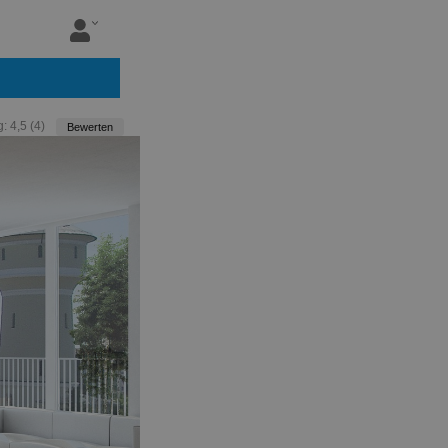
g:
4,5
(
4
)
Bewerten