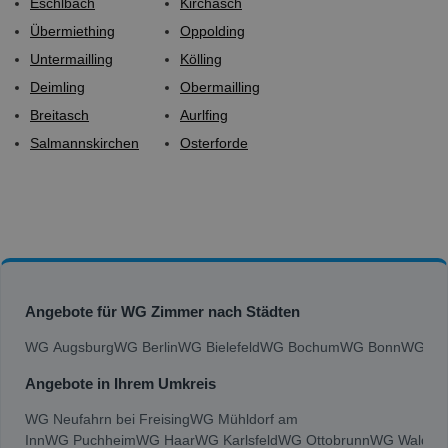
Eschlbach
Kirchasch
Übermiething
Oppolding
Untermailling
Kölling
Deimling
Obermailling
Breitasch
Aurlfing
Salmannskirchen
Osterforde
Angebote für WG Zimmer nach Städten
WG Augsburg
WG Berlin
WG Bielefeld
WG Bochum
WG Bonn
WG Bra
Angebote in Ihrem Umkreis
WG Neufahrn bei Freising
WG Mühldorf am
Inn
WG Puchheim
WG Haar
WG Karlsfeld
WG Ottobrunn
WG Waldkra