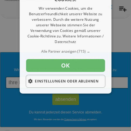
Wir verwenden Cookies, um die
Benutzerfreundlichkeit unserer Website zu
verbessern. Durch die weitere Nutzung
unserer Webseite stimmen Sie der
1 - 2 von 2 Angebote
Verwendung von Cookies gemäß unserer
Cookie-Richtlinie zu.
Weitere Informationen /
Datenschutz
Alle Partner anzeigen
(715) →
Kein WG-Zimmer gefunden?
OK
Wir senden dir gern neue Angebote zu Ihrer Suche per E-Mail zu:
EINSTELLUNGEN ODER ABLEHNEN
Du kannst jederzeit diesen Service abmelden.
Mit dem Absenden werden die
Datenschutzrichtlinien
akzeptiert.