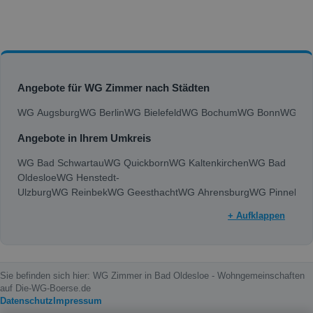
Angebote für WG Zimmer nach Städten
WG Augsburg
WG Berlin
WG Bielefeld
WG Bochum
WG Bonn
WG Bra
Angebote in Ihrem Umkreis
WG Bad Schwartau
WG Quickborn
WG Kaltenkirchen
WG Bad
Oldesloe
WG Henstedt-
Ulzburg
WG Reinbek
WG Geesthacht
WG Ahrensburg
WG Pinneber
+ Aufklappen
Sie befinden sich hier: WG Zimmer in Bad Oldesloe - Wohngemeinschaften
auf Die-WG-Boerse.de
Datenschutz
Impressum