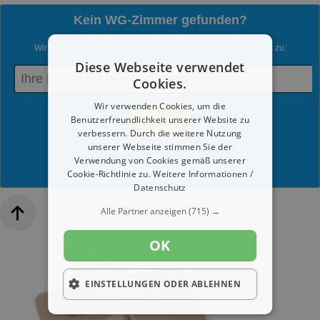
Kein WG-Zimmer gefunden?
Wir senden dir gern neue Angebote zu Ihrer Suche per E-Mail zu:
Diese Webseite verwendet
Cookies.
Wir verwenden Cookies, um die
Benutzerfreundlichkeit unserer Website zu
verbessern. Durch die weitere Nutzung
unserer Webseite stimmen Sie der
Du kannst jederzeit diesen Service abmelden.
Verwendung von Cookies gemäß unserer
Mit dem Absenden werden die
Datenschutzrichtlinien
akzeptiert.
Cookie-Richtlinie zu.
Weitere Informationen /
Datenschutz
Alle Partner anzeigen
(715) →
OK
EINSTELLUNGEN ODER ABLEHNEN