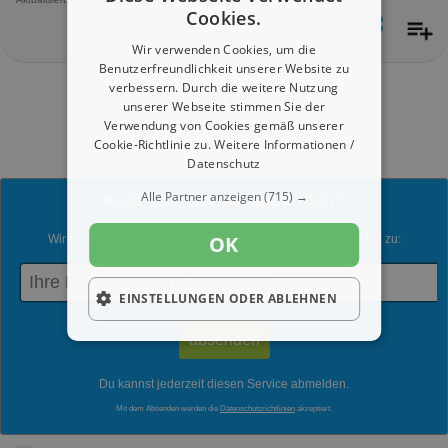
Cookies.
Wir verwenden Cookies, um die
Benutzerfreundlichkeit unserer Website zu
verbessern. Durch die weitere Nutzung
1 - 2 von 2 Angebote
unserer Webseite stimmen Sie der
Verwendung von Cookies gemäß unserer
Cookie-Richtlinie zu.
Weitere Informationen /
Datenschutz
Alle Partner anzeigen
(715) →
Kein WG-Zimmer gefunden?
OK
Wir senden dir gern neue Angebote zu Ihrer Suche per E-Mail zu:
EINSTELLUNGEN ODER ABLEHNEN
Du kannst jederzeit diesen Service abmelden.
Mit dem Absenden werden die
Datenschutzrichtlinien
akzeptiert.