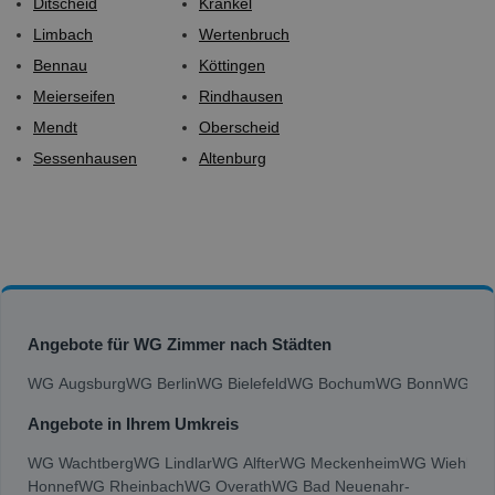
Ditscheid
Krankel
Limbach
Wertenbruch
Bennau
Köttingen
Meierseifen
Rindhausen
Mendt
Oberscheid
Sessenhausen
Altenburg
Angebote für WG Zimmer nach Städten
WG Augsburg
WG Berlin
WG Bielefeld
WG Bochum
WG Bonn
WG Bra
Angebote in Ihrem Umkreis
WG Wachtberg
WG Lindlar
WG Alfter
WG Meckenheim
WG Wiehl
WG
Honnef
WG Rheinbach
WG Overath
WG Bad Neuenahr-