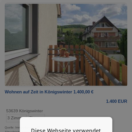
Wohnen auf Zeit in Königswinter 1.400,00 €
1.400 EUR
53639 Königswinter
3 Zimmer
Zimmer
Quelle: Immobilienscout24.de
Diese Webseite verwendet
Aktualisiert: 3 Stunden, 12 Minuten