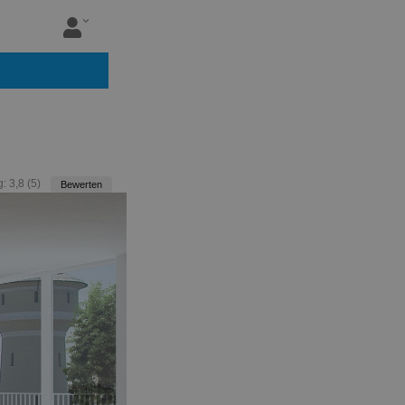
g:
3,8
(
5
)
Bewerten