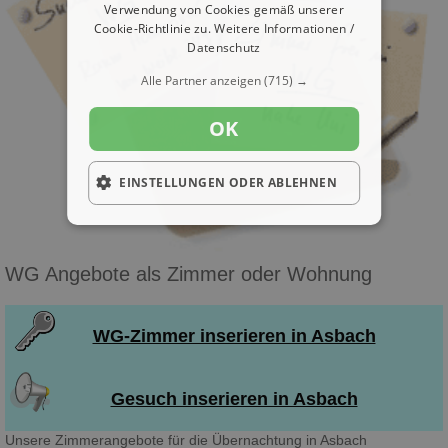
Verwendung von Cookies gemäß unserer
Cookie-Richtlinie zu.
Weitere Informationen /
Datenschutz
Alle Partner anzeigen
(715) →
OK
EINSTELLUNGEN ODER ABLEHNEN
WG Angebote als Zimmer oder Wohnung
WG-Zimmer inserieren in Asbach
Gesuch inserieren in Asbach
Unsere Zimmerangebote für die Übernachtung in Asbach