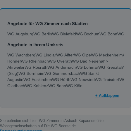
Angebote für WG Zimmer nach Städten
WG Augsburg
WG Berlin
WG Bielefeld
WG Bochum
WG Bonn
WG Bra
Angebote in Ihrem Umkreis
WG Wachtberg
WG Lindlar
WG Alfter
WG Olpe
WG Meckenheim
WG 
Honnef
WG Rheinbach
WG Overath
WG Bad Neuenahr-
Ahrweiler
WG Rösrath
WG Andernach
WG Lohmar
WG Kreuztal
WG W
(Sieg)
WG Bornheim
WG Gummersbach
WG Sankt
Augustin
WG Euskirchen
WG Hürth
WG Neuwied
WG Troisdorf
WG Si
Gladbach
WG Koblenz
WG Bonn
WG Köln
+ Aufklappen
Sie befinden sich hier: WG Zimmer in Asbach Kapaunsmühle -
Wohngemeinschaften auf Die-WG-Boerse.de