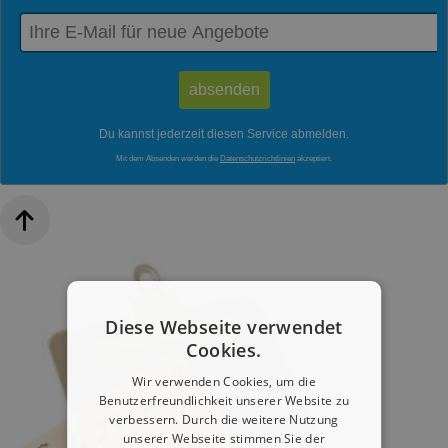
Du kannst jederzeit diesen Service abmelden.
Mit dem Absenden werden die
Datenschutzrichtlinien
akzeptiert.
Diese Webseite verwendet
Cookies.
Wir verwenden Cookies, um die
Benutzerfreundlichkeit unserer Website zu
verbessern. Durch die weitere Nutzung
unserer Webseite stimmen Sie der