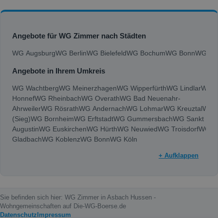
Angebote für WG Zimmer nach Städten
WG Augsburg
WG Berlin
WG Bielefeld
WG Bochum
WG Bonn
WG Bra
Angebote in Ihrem Umkreis
WG Wachtberg
WG Meinerzhagen
WG Wipperfürth
WG Lindlar
WG Al
Honnef
WG Rheinbach
WG Overath
WG Bad Neuenahr-
Ahrweiler
WG Rösrath
WG Andernach
WG Lohmar
WG Kreuztal
WG W
(Sieg)
WG Bornheim
WG Erftstadt
WG Gummersbach
WG Sankt
Augustin
WG Euskirchen
WG Hürth
WG Neuwied
WG Troisdorf
WG Si
Gladbach
WG Koblenz
WG Bonn
WG Köln
+ Aufklappen
Sie befinden sich hier: WG Zimmer in Asbach Hussen -
Wohngemeinschaften auf Die-WG-Boerse.de
Datenschutz
Impressum