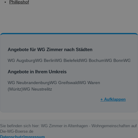
Phillipshof
Angebote für WG Zimmer nach Städten
WG Augsburg
WG Berlin
WG Bielefeld
WG Bochum
WG Bonn
WG Bra
Angebote in Ihrem Umkreis
WG Neubrandenburg
WG Greifswald
WG Waren
(Müritz)
WG Neustrelitz
+ Aufklappen
Sie befinden sich hier: WG Zimmer in Altenhagen - Wohngemeinschaften auf
Die-WG-Boerse.de
Datenschutz
Impressum